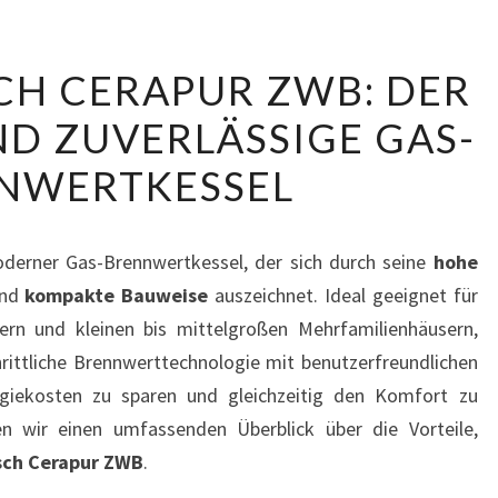
JUNKERS
CH CERAPUR ZWB: DER
BOSCH
ND ZUVERLÄSSIGE GAS-
CERAPUR
ZWB:
NWERTKESSEL
DER
EFFIZIENTE
UND
oderner Gas-Brennwertkessel, der sich durch seine
hohe
ZUVERLÄSSIGE
nd
kompakte Bauweise
auszeichnet. Ideal geeignet für
GAS-
ern und kleinen bis mittelgroßen Mehrfamilienhäusern,
BRENNWERTKESSEL
rittliche Brennwerttechnologie mit benutzerfreundlichen
rgiekosten zu sparen und gleichzeitig den Komfort zu
en wir einen umfassenden Überblick über die Vorteile,
sch Cerapur ZWB
.