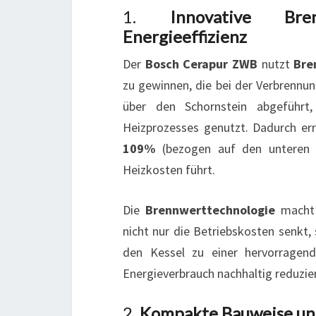
1.
Innovative Bre
Energieeffizienz
Der
Bosch Cerapur ZWB
nutzt
Bre
zu gewinnen, die bei der Verbrennu
über den Schornstein abgeführt
Heizprozesses genutzt. Dadurch err
109%
(bezogen auf den unteren 
Heizkosten führt.
Die
Brennwerttechnologie
macht 
nicht nur die Betriebskosten senkt,
den Kessel zu einer hervorragen
Energieverbrauch nachhaltig reduzi
2.
Kompakte Bauweise und