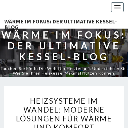
Togg
navig
WÄRME IM FOKUS: DER ULTIMATIVE KESSEL-
BLOG
WÄRME IM FOKUS:
DER ULTIMATIVE
KESSEL-BLOG
Tauchen Sie Ein In Die Welt Der Heiztechnik Und Erfahren Sie,
Wie Sie Ihren Heizkessel Maximal Nutzen Können.
HEIZSYSTEME
HEIZSYSTEME IM
IM
WANDEL: MODERNE
WANDEL:
LÖSUNGEN FÜR WÄRME
MODERNE
LÖSUNGEN
UND KOMFORT