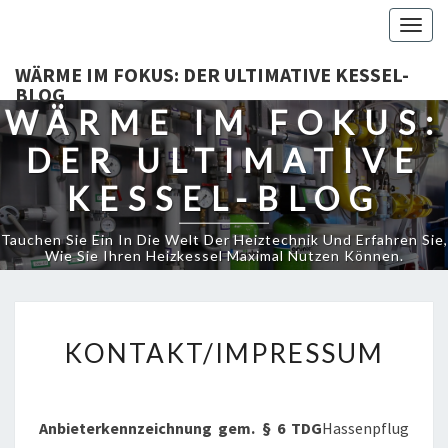
Togg
navig
WÄRME IM FOKUS: DER ULTIMATIVE KESSEL-
BLOG
WÄRME IM FOKUS:
DER ULTIMATIVE
KESSEL-BLOG
Tauchen Sie Ein In Die Welt Der Heiztechnik Und Erfahren Sie,
Wie Sie Ihren Heizkessel Maximal Nutzen Können.
KONTAKT/IMPRESSUM
KONTAKT/IMPRESSUM
Anbieterkennzeichnung gem. § 6 TDG
Hassenpflug